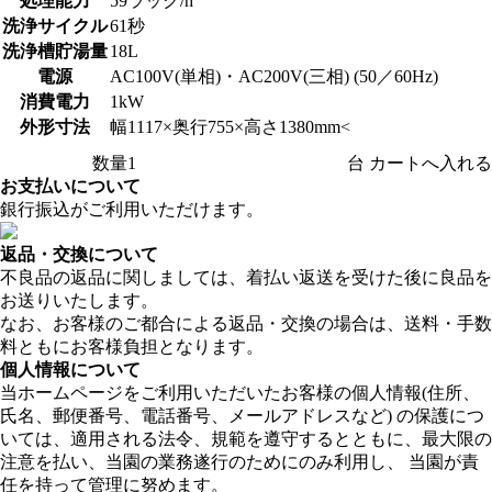
処理能力
59ラック/h
洗浄サイクル
61秒
洗浄槽貯湯量
18L
電源
AC100V(単相)・AC200V(三相) (50／60Hz)
消費電力
1kW
外形寸法
幅1117×奥行755×高さ1380mm<
数量
台
お支払いについて
銀行振込がご利用いただけます。
返品・交換について
不良品の返品に関しましては、着払い返送を受けた後に良品を
お送りいたします。
なお、お客様のご都合による返品・交換の場合は、送料・手数
料ともにお客様負担となります。
個人情報について
当ホームページをご利用いただいたお客様の個人情報(住所、
氏名、郵便番号、電話番号、メールアドレスなど) の保護につ
いては、適用される法令、規範を遵守するとともに、最大限の
注意を払い、当園の業務遂行のためにのみ利用し、 当園が責
任を持って管理に努めます。